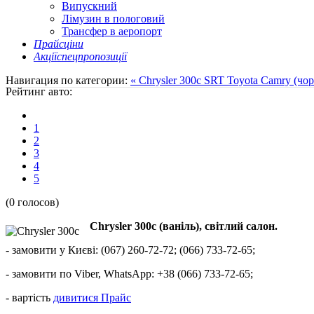
Випускний
Лімузин в пологовий
Трансфер в аеропорт
Прайс
ціни
Акції
спецпропозиції
Навигация по категории:
« Chrysler 300c SRT
Toyota Camry (чор
Рейтинг авто:
1
2
3
4
5
(0 голосов)
Chrysler 300c (ваніль), світлий салон.
- замовити у Києві: (067) 260-72-72; (066) 733-72-65;
- замовити по Viber, WhatsApp: +38 (066) 733-72-65;
- вартість
дивитися Прайс