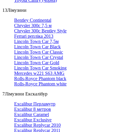
Toyota Camry (чорна)
13
Лімузини
Bentley Continental
Chrysler 300c 7,5 м
Chrysler 300c Bentley Style
Ferrari репліка 2013
Lincoln Town Car 7,5м
Lincoln Town Car Black
Lincoln Town Car Classic
Lincoln Town Car Crystal
Lincoln Town Car Gold
Lincoln Town Car Smoking
Mercedes w221 S63 AMG
Rolls-Royce Phantom black
Rolls-Royce Phantom white
7
Лімузини Екскалібур
Excalibur Перламутр
Excalibur 8 метров
Excalibur Caramel
Excalibur Exclusive
Excalibur Replycar 2010
Excalibur Replycar 2011