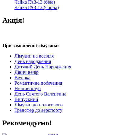
Чайка ГАЗ-13 (біла)
Чайка ГАЗ-13 (чорна)
Акція!
При замовленні лімузина:
Лімузин на весілля
День народження
Дитячий День Народження
Дівич-вечір
Вечірка
Романтичне побачення
Нічний клуб
День Святого Валентина
Випускний
Лімузин до пологового
Трансфер до аеропорту
Рекомендуємо!