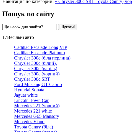
Навигация по категории:
« Chrysler 300c SRT
Toyota Camry (чор
Пошук по сайту
17
Весільні авто
Cadillac Escalade Long VIP
Cadillac Escalade Platinum
Chrysler 300c (біла перлина)
Chrysler 300c (білий).
Chrysler 300c (ваніль)
Chrysler 300c (чорний)
Chrysler 300c SRT
Ford Mustang GT Cabrio
Hyundai Sonata
Jaguar white
Lincoln Town Car
Mercedes 221 (чорний)
Mercedes 221 white
Mercedes G65 Mansory
Mercedes Viano
Toyota Camry (біла)