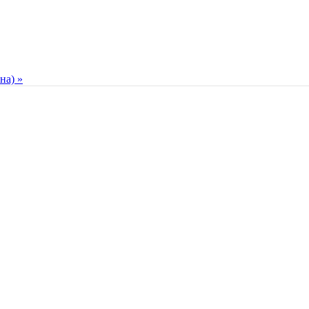
на) »