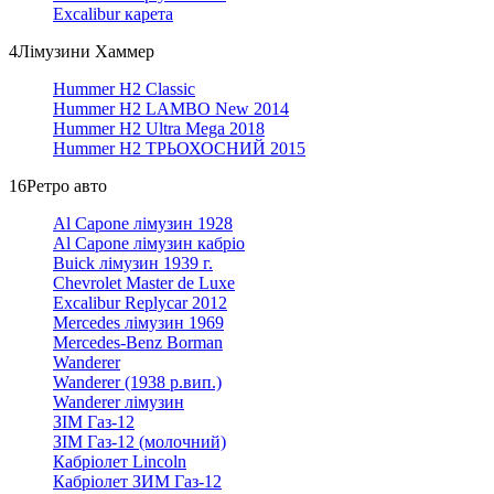
Excalibur карета
4
Лімузини Хаммер
Hummer H2 Classic
Hummer H2 LAMBO New 2014
Hummer H2 Ultra Mega 2018
Hummer H2 ТРЬОХОСНИЙ 2015
16
Ретро авто
Al Capone лімузин 1928
Al Capone лімузин кабріо
Buick лімузин 1939 г.
Chevrolet Master de Luxe
Excalibur Replycar 2012
Mercedes лімузин 1969
Mercedes-Benz Borman
Wanderer
Wanderer (1938 р.вип.)
Wanderer лімузин
ЗІМ Газ-12
ЗІМ Газ-12 (молочний)
Кабріолет Linсoln
Кабріолет ЗИМ Газ-12