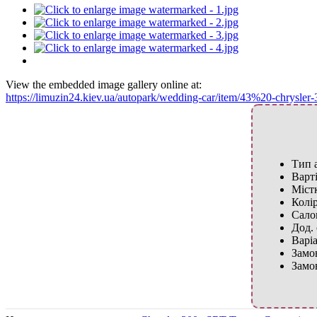
View the embedded image gallery online at:
https://limuzin24.kiev.ua/autopark/wedding-car/item/43%20-chrysler
Тип 
Варті
Містк
Колір
Сало
Дод. 
Варі
Замо
Замо