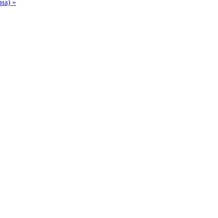
на) »