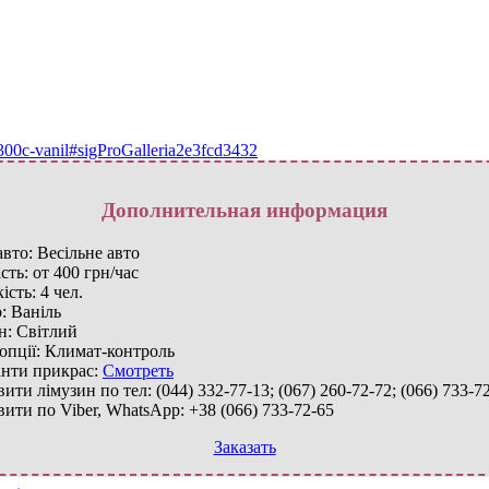
-300c-vanil#sigProGalleria2e3fcd3432
Дополнительная информация
авто:
Весільне авто
сть:
от 400 грн/час
ість:
4 чел.
:
Ваніль
н:
Світлий
опції:
Климат-контроль
анти прикрас:
Смотреть
вити лімузин по тел:
(044) 332-77-13; (067) 260-72-72; (066) 733-7
вити по Viber, WhatsApp:
+38 (066) 733-72-65
Заказать