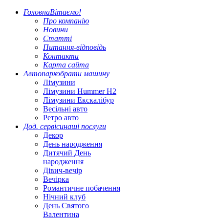
Головна
Вітаємо!
Про компанію
Новини
Статті
Питання-відповідь
Контакти
Карта сайта
Автопарк
обрати машину
Лімузини
Лімузини Hummer H2
Лімузини Екскалібур
Весільні авто
Ретро авто
Дод. сервіси
наші послуги
Декор
День народження
Дитячий День
народження
Дівич-вечір
Вечірка
Романтичне побачення
Нічний клуб
День Святого
Валентина